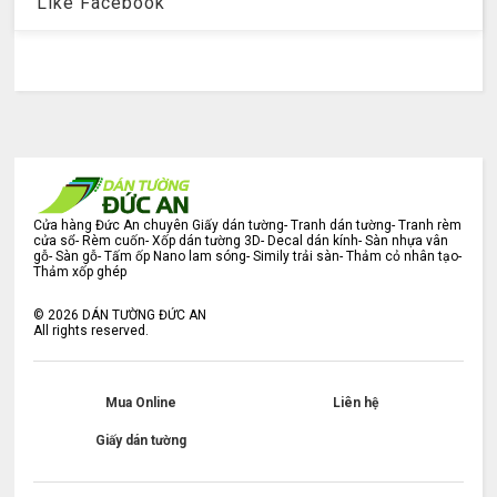
Like Facebook
Cửa hàng Đức An chuyên Giấy dán tường- Tranh dán tường- Tranh rèm
cửa sổ- Rèm cuốn- Xốp dán tường 3D- Decal dán kính- Sàn nhựa vân
gỗ- Sàn gỗ- Tấm ốp Nano lam sóng- Simily trải sàn- Thảm cỏ nhân tạo-
Thảm xốp ghép
©
2026
DÁN TƯỜNG ĐỨC AN
All rights reserved.
Mua Online
Liên hệ
Giấy dán tường