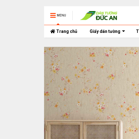
MENU
Trang chủ
Giấy dán tường
T