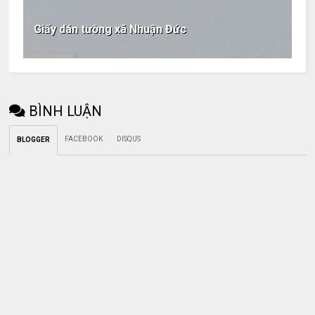
Giấy dán tường xã Nhuận Đức
BÌNH LUẬN
FACEBOOK
DISQUS
BLOGGER