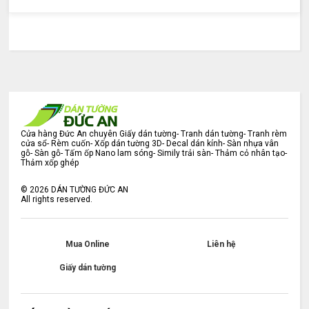
Cửa hàng Đức An chuyên Giấy dán tường- Tranh dán tường- Tranh rèm
cửa sổ- Rèm cuốn- Xốp dán tường 3D- Decal dán kính- Sàn nhựa vân
gỗ- Sàn gỗ- Tấm ốp Nano lam sóng- Simily trải sàn- Thảm cỏ nhân tạo-
Thảm xốp ghép
©
2026
DÁN TƯỜNG ĐỨC AN
All rights reserved.
Mua Online
Liên hệ
Giấy dán tường