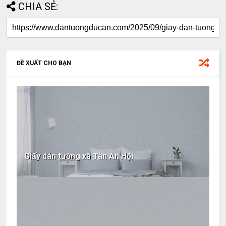
CHIA SẺ:
ĐỀ XUẤT CHO BẠN
Giấy dán tường xã Tân An Hội