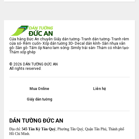
Cửa hàng Đức An chuyên Giấy dán tường- Tranh dán tường- Tranh rèm
cửa sổ- Rèm cuốn- Xốp dán tường 3D- Decal dán kính- Sàn nhựa vân
gỗ- Sàn gỗ- Tấm ốp Nano lam sóng- Simily trải sàn- Thảm cỏ nhân tạo-
Thảm xốp ghép
©
2026
DÁN TƯỜNG ĐỨC AN
All rights reserved.
Mua Online
Liên hệ
Giấy dán tường
DÁN TƯỜNG ĐỨC AN
Địa chỉ:
545 Tân Kỳ Tân Quý
, Phường Tân Quý, Quận Tân Phú, Thành phố
Hồ Chí Minh.