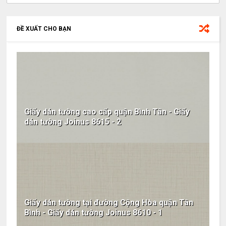
ĐỀ XUẤT CHO BẠN
Giấy dán tường cao cấp quận Bình Tân - Giấy
dán tường Joinus 8615 - 2
Giấy dán tường tại đường Cộng Hòa quận Tân
Bình - Giấy dán tường Joinus 8610 - 1