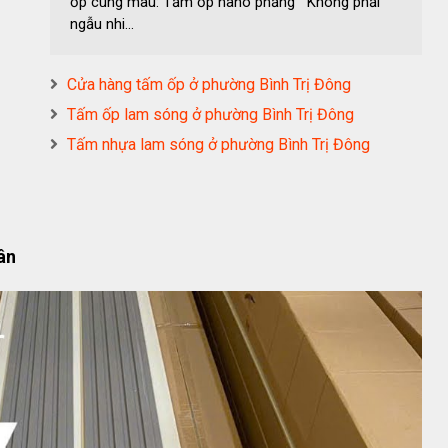
ốp cùng màu: Tấm ốp nano phẳng Không phải
ngẫu nhi...
Cửa hàng tấm ốp ở phường Bình Trị Đông
Tấm ốp lam sóng ở phường Bình Trị Đông
Tấm nhựa lam sóng ở phường Bình Trị Đông
ân