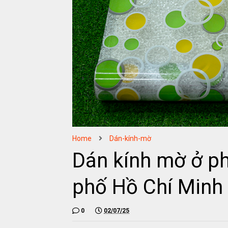
Home
Dán-kính-mờ
Dán kính mờ ở p
phố Hồ Chí Minh
0
02/07/25