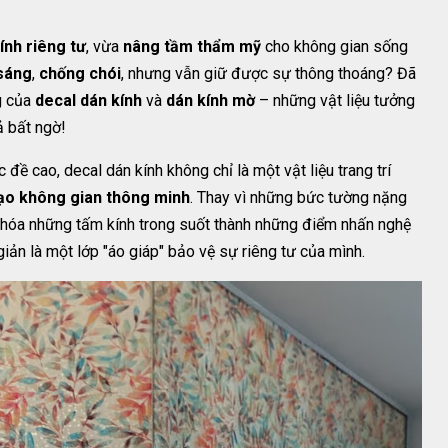
ính riêng tư
, vừa
nâng tầm thẩm mỹ
cho không gian sống
sáng
,
chống chói
, nhưng vẫn giữ được sự thông thoáng? Đã
g của
decal dán kính
và
dán kính mờ
– những vật liệu tưởng
ả bất ngờ!
 đề cao, decal dán kính không chỉ là một vật liệu trang trí
tạo không gian thông minh
. Thay vì những bức tường nặng
ến hóa những tấm kính trong suốt thành những điểm nhấn nghệ
giản là một lớp "áo giáp" bảo vệ sự riêng tư của mình.