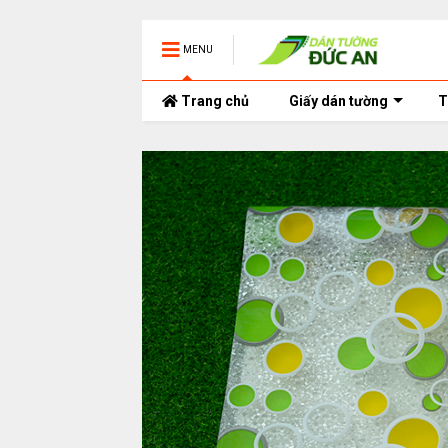
MENU
Trang chủ
Giấy dán tường
T