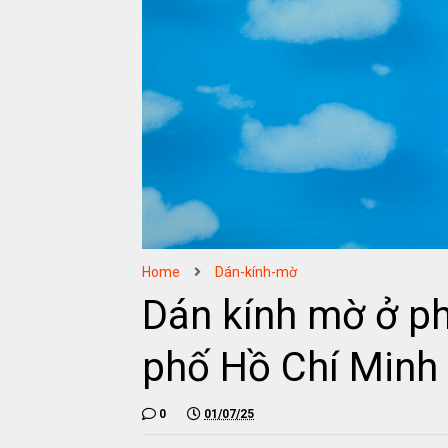
Home
Dán-kính-mờ
Dán kính mờ ở p
phố Hồ Chí Minh
0
01/07/25