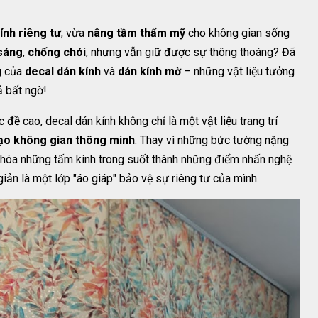
ính riêng tư
, vừa
nâng tầm thẩm mỹ
cho không gian sống
sáng
,
chống chói
, nhưng vẫn giữ được sự thông thoáng? Đã
g của
decal dán kính
và
dán kính mờ
– những vật liệu tưởng
ả bất ngờ!
 đề cao, decal dán kính không chỉ là một vật liệu trang trí
tạo không gian thông minh
. Thay vì những bức tường nặng
ến hóa những tấm kính trong suốt thành những điểm nhấn nghệ
giản là một lớp "áo giáp" bảo vệ sự riêng tư của mình.