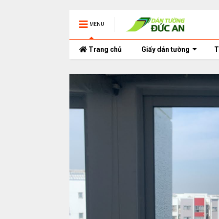
MENU
Trang chủ
Giấy dán tường
T