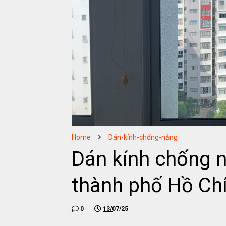
Home
Dán-kính-chống-nắng
Dán kính chống 
thành phố Hồ Ch
0
13/07/25