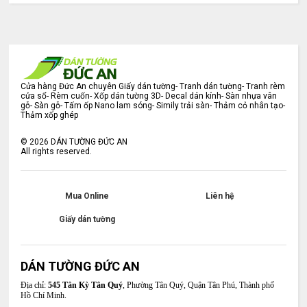
Cửa hàng Đức An chuyên Giấy dán tường- Tranh dán tường- Tranh rèm
cửa sổ- Rèm cuốn- Xốp dán tường 3D- Decal dán kính- Sàn nhựa vân
gỗ- Sàn gỗ- Tấm ốp Nano lam sóng- Simily trải sàn- Thảm cỏ nhân tạo-
Thảm xốp ghép
©
2026
DÁN TƯỜNG ĐỨC AN
All rights reserved.
Mua Online
Liên hệ
Giấy dán tường
DÁN TƯỜNG ĐỨC AN
Địa chỉ:
545 Tân Kỳ Tân Quý
, Phường Tân Quý, Quận Tân Phú, Thành phố
Hồ Chí Minh.