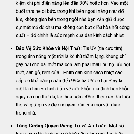
kiệm chi phí điện năng lên đến 30% hoặc hơn. Vào một
buổi trưa hè oi bức, trong khi bên ngoài nắng như đổ
lửa, không gian bên trong ngôi nhà bạn vẫn giữ được
sự mát mẻ dễ chịu mà không cần bật điều hòa hết công
suất – đó chính là sức mạnh của dán kính cách nhiệt.
Bảo Vệ Sức Khỏe và Nội Thất:
Tia UV (tia cực tím)
trong ánh nắng mặt trời là kẻ thù thầm lặng, không chỉ
gây hại cho da, mắt mà còn làm phai màu, hư hại đồ nội
thất, sàn gỗ, rèm cửa... Phim dán kính cách nhiệt cao
cấp có khả năng chặn đến 99% tia UV có hại. Đây là
một lá chắn vô hình bảo vệ sức khỏe gia đình bạn khỏi
nguy cơ ung thư da, lão hóa sớm, đồng thời kéo dài tuổi
thọ và giữ gìn vẻ đẹp nguyên bản của mọi vật dụng
trong nhà.
Tăng Cường Quyền Riêng Tư và An Toàn:
Một số
loại phim dán kính còn có khả năng làm mờ, tạo hiệu