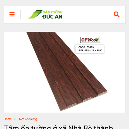
Home
Tấm-ốp-tường
Tấm ốp tường ở xã Nhà Bè thành