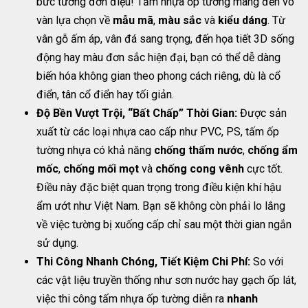
bức tường đơn điệu! Tấm nhựa ốp tường mang đến vô
vàn lựa chọn về
mẫu mã
,
màu sắc
và
kiểu dáng
. Từ
vân gỗ ấm áp, vân đá sang trọng, đến họa tiết 3D sống
động hay màu đơn sắc hiện đại, bạn có thể dễ dàng
biến hóa không gian theo phong cách riêng, dù là cổ
điển, tân cổ điển hay tối giản.
Độ Bền Vượt Trội, “Bất Chấp” Thời Gian:
Được sản
xuất từ các loại nhựa cao cấp như PVC, PS, tấm ốp
tường nhựa có khả năng
chống thấm nước
,
chống ẩm
mốc
,
chống mối mọt
và
chống cong vênh
cực tốt.
Điều này đặc biệt quan trọng trong điều kiện khí hậu
ẩm ướt như Việt Nam. Bạn sẽ không còn phải lo lắng
về việc tường bị xuống cấp chỉ sau một thời gian ngắn
sử dụng.
Thi Công Nhanh Chóng, Tiết Kiệm Chi Phí:
So với
các vật liệu truyền thống như sơn nước hay gạch ốp lát,
việc thi công tấm nhựa ốp tường diễn ra
nhanh