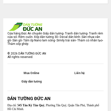
Cửa hàng Đức An chuyên Giấy dán tường- Tranh dán tường- Tranh rèm
cửa sổ- Rèm cuốn- Xốp dán tường 3D- Decal dán kính- Sàn nhựa vân
gỗ- Sàn gỗ- Tấm ốp Nano lam sóng- Simily trải sàn- Thảm cỏ nhân tạo-
Thảm xốp ghép
©
2026
DÁN TƯỜNG ĐỨC AN
All rights reserved.
Mua Online
Liên hệ
Giấy dán tường
DÁN TƯỜNG ĐỨC AN
Địa chỉ:
545 Tân Kỳ Tân Quý
, Phường Tân Quý, Quận Tân Phú, Thành phố
Hồ Chí Minh.