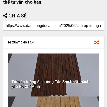
thể tư vấn cho bạn.
CHIA SẺ:
ĐỀ XUẤT CHO BẠN
Tấm ốp tường ở phường Tân Sơn Nhất thành
phố Hồ Chí Minh