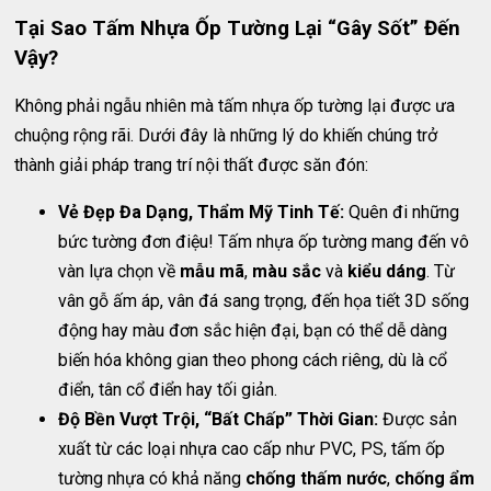
Tại Sao Tấm Nhựa Ốp Tường Lại “Gây Sốt” Đến
Vậy?
Không phải ngẫu nhiên mà tấm nhựa ốp tường lại được ưa
chuộng rộng rãi. Dưới đây là những lý do khiến chúng trở
thành giải pháp trang trí nội thất được săn đón:
Vẻ Đẹp Đa Dạng, Thẩm Mỹ Tinh Tế:
Quên đi những
bức tường đơn điệu! Tấm nhựa ốp tường mang đến vô
vàn lựa chọn về
mẫu mã
,
màu sắc
và
kiểu dáng
. Từ
vân gỗ ấm áp, vân đá sang trọng, đến họa tiết 3D sống
động hay màu đơn sắc hiện đại, bạn có thể dễ dàng
biến hóa không gian theo phong cách riêng, dù là cổ
điển, tân cổ điển hay tối giản.
Độ Bền Vượt Trội, “Bất Chấp” Thời Gian:
Được sản
xuất từ các loại nhựa cao cấp như PVC, PS, tấm ốp
tường nhựa có khả năng
chống thấm nước
,
chống ẩm