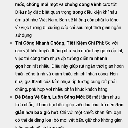
mốc
,
chống mối mọt
và
chống cong vênh
cực tốt.
Điều này đặc biệt quan trọng trong điều kiện khí hậu
ẩm ướt như Việt Nam. Bạn sẽ không còn phải lo lắng
về việc tường bị xuống cấp chỉ sau một thời gian ngắn
sử dụng.
Thi Công Nhanh Chóng, Tiết Kiệm Chi Phí:
So với
các vật liệu truyền thống như sơn nước hay gạch ốp lát,
việc thi công tấm nhựa ốp tường diễn ra
nhanh
gọn
hơn rất nhiều. Điều này giúp rút ngắn thời gian hoàn
thiện công trình và giảm thiểu chi phí nhân công. Hơn
nữa, giá thành của tấm nhựa ốp tường cũng rất phải
chăng, phù hợp với nhiều phân khúc khách hàng.
Dễ Dàng Vệ Sinh, Luôn Sáng Mới:
Bề mặt tấm nhựa
trơn nhẵn, ít bám bụi bẩn, giúp việc lau chùi trở nên
đơn
giản hơn bao giờ hết
. Chỉ với một chiếc khăn ẩm, bạn
có thể dễ dàng loại bỏ mọi vết bẩn, giữ cho không gian
luôn sạch sẽ và tươi mới.