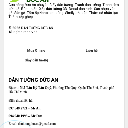
Cửa hàng Đức An chuyên Giấy dán tường- Tranh dán tường- Tranh rèm
cửa sổ- Rèm cuốn- Xốp dán tường 3D- Decal dán kính- Sàn nhựa vân
gỗ- Sàn gỗ- Tấm ốp Nano lam sóng- Simily trải sàn- Thảm cỏ nhân tạo-
Thảm xốp ghép
©
2026
DÁN TƯỜNG ĐỨC AN
All rights reserved.
Mua Online
Liên hệ
Giấy dán tường
DÁN TƯỜNG ĐỨC AN
Địa chỉ:
545 Tân Kỳ Tân Quý
, Phường Tân Quý, Quận Tân Phú, Thành phố
Hồ Chí Minh.
Điện thoại liên hệ:
097 549 2721 – Ms An
094 940 1998 – Mr Đức
Email: dantuongducan@gmail.com