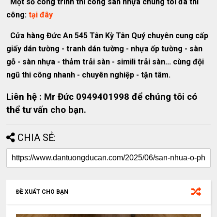
Một số công trình thi công sàn nhựa chúng tôi đã thi
công:
tại đây
Cửa hàng Đức An 545 Tân Kỳ Tân Quý chuyên cung cấp
giấy dán tường - tranh dán tường - nhựa ốp tường - sàn
gỗ - sàn nhựa - thảm trải sàn - simili trải sàn... cùng đội
ngũ thi công nhanh - chuyên nghiệp - tận tâm.
Liên hệ : Mr Đức 0949401998 để chúng tôi có
thể tư vấn cho bạn.
CHIA SẺ:
ĐỀ XUẤT CHO BẠN