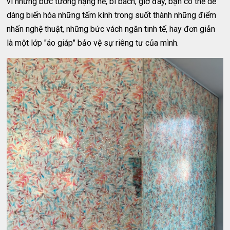
vì những bức tường nặng nề, bí bách, giờ đây, bạn có thể dễ
dàng biến hóa những tấm kính trong suốt thành những điểm
nhấn nghệ thuật, những bức vách ngăn tinh tế, hay đơn giản
là một lớp "áo giáp" bảo vệ sự riêng tư của mình.