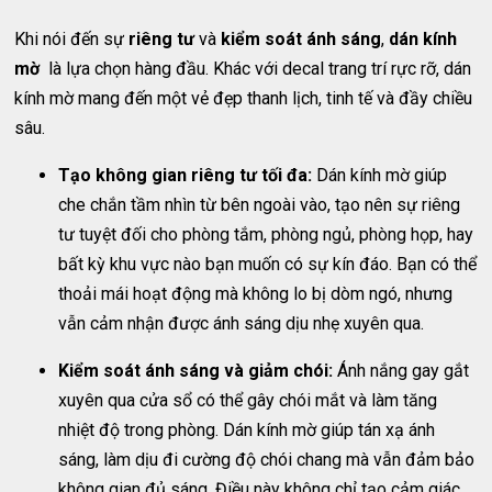
Khi nói đến sự
riêng tư
và
kiểm soát ánh sáng
,
dán kính
mờ
là lựa chọn hàng đầu. Khác với decal trang trí rực rỡ, dán
kính mờ mang đến một vẻ đẹp thanh lịch, tinh tế và đầy chiều
sâu.
Tạo không gian riêng tư tối đa:
Dán kính mờ giúp
che chắn tầm nhìn từ bên ngoài vào, tạo nên sự riêng
tư tuyệt đối cho phòng tắm, phòng ngủ, phòng họp, hay
bất kỳ khu vực nào bạn muốn có sự kín đáo. Bạn có thể
thoải mái hoạt động mà không lo bị dòm ngó, nhưng
vẫn cảm nhận được ánh sáng dịu nhẹ xuyên qua.
Kiểm soát ánh sáng và giảm chói:
Ánh nắng gay gắt
xuyên qua cửa sổ có thể gây chói mắt và làm tăng
nhiệt độ trong phòng. Dán kính mờ giúp tán xạ ánh
sáng, làm dịu đi cường độ chói chang mà vẫn đảm bảo
không gian đủ sáng. Điều này không chỉ tạo cảm giác