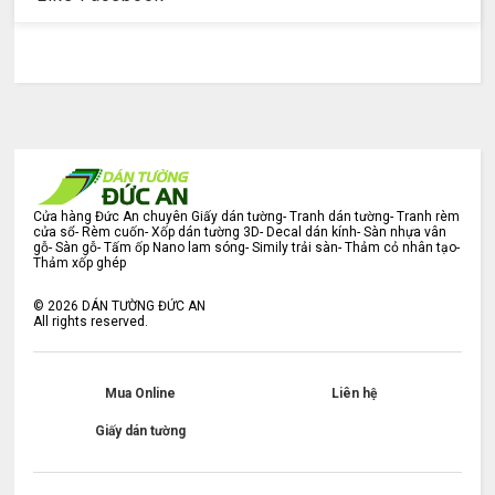
Cửa hàng Đức An chuyên Giấy dán tường- Tranh dán tường- Tranh rèm
cửa sổ- Rèm cuốn- Xốp dán tường 3D- Decal dán kính- Sàn nhựa vân
gỗ- Sàn gỗ- Tấm ốp Nano lam sóng- Simily trải sàn- Thảm cỏ nhân tạo-
Thảm xốp ghép
©
2026
DÁN TƯỜNG ĐỨC AN
All rights reserved.
Mua Online
Liên hệ
Giấy dán tường