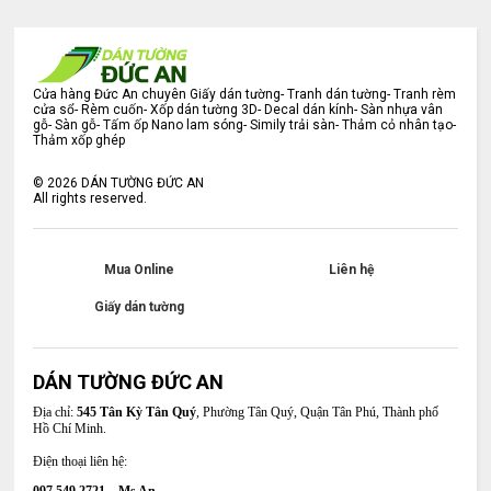
Cửa hàng Đức An chuyên Giấy dán tường- Tranh dán tường- Tranh rèm
cửa sổ- Rèm cuốn- Xốp dán tường 3D- Decal dán kính- Sàn nhựa vân
gỗ- Sàn gỗ- Tấm ốp Nano lam sóng- Simily trải sàn- Thảm cỏ nhân tạo-
Thảm xốp ghép
©
2026
DÁN TƯỜNG ĐỨC AN
All rights reserved.
Mua Online
Liên hệ
Giấy dán tường
DÁN TƯỜNG ĐỨC AN
Địa chỉ:
545 Tân Kỳ Tân Quý
, Phường Tân Quý, Quận Tân Phú, Thành phố
Hồ Chí Minh.
Điện thoại liên hệ:
097 549 2721 – Ms An