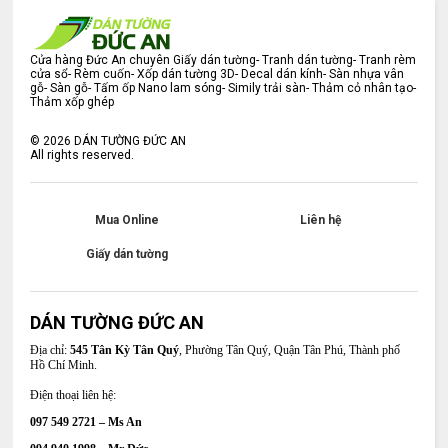
Cửa hàng Đức An chuyên Giấy dán tường- Tranh dán tường- Tranh rèm
cửa sổ- Rèm cuốn- Xốp dán tường 3D- Decal dán kính- Sàn nhựa vân
gỗ- Sàn gỗ- Tấm ốp Nano lam sóng- Simily trải sàn- Thảm cỏ nhân tạo-
Thảm xốp ghép
©
2026
DÁN TƯỜNG ĐỨC AN
All rights reserved.
Mua Online
Liên hệ
Giấy dán tường
DÁN TƯỜNG ĐỨC AN
Địa chỉ:
545 Tân Kỳ Tân Quý
, Phường Tân Quý, Quận Tân Phú, Thành phố
Hồ Chí Minh.
Điện thoại liên hệ:
097 549 2721 – Ms An