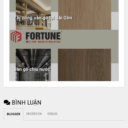
Thi công sàn gỗ tại Sài Gòn
Sàn gỗ chịu nước
BÌNH LUẬN
FACEBOOK
DISQUS
BLOGGER