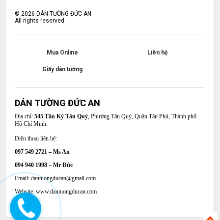
©
2026
DÁN TƯỜNG ĐỨC AN
All rights reserved.
Mua Online
Liên hệ
Giấy dán tường
DÁN TƯỜNG ĐỨC AN
Địa chỉ:
545 Tân Kỳ Tân Quý
, Phường Tân Quý, Quận Tân Phú, Thành phố
Hồ Chí Minh.
Điện thoại liên hệ:
097 549 2721 – Ms An
094 940 1998 – Mr Đức
Email: dantuongducan@gmail.com
Website: www.dantuongducan.com