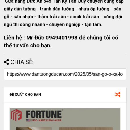
Cửa hàng Đức An 545 Tân Kỳ Tân Quý chuyên cung cấp
giấy dán tường - tranh dán tường - nhựa ốp tường - sàn
gỗ - sàn nhựa - thảm trải sàn - simili trải sàn... cùng đội
ngũ thi công nhanh - chuyên nghiệp - tận tâm.
Liên hệ : Mr Đức 0949401998 để chúng tôi có
thể tư vấn cho bạn.
CHIA SẺ:
ĐỀ XUẤT CHO BẠN