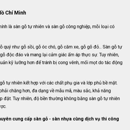
Hồ Chí Minh
chính là sàn gỗ tự nhiên và sàn gỗ công nghiệp, mỗi loại có
gỗ quý như gỗ sồi, gỗ óc chó, gỗ căm xe, gỗ gõ đỏ... Sàn gỗ tự
 gỗ độc đáo và mang lại cảm giác ấm áp thực sự. Tuy nhiên,
uản kỹ lưỡng hơn để tránh bị cong vênh, mối mọt do tác động
gỗ tự nhiên kết hợp với các chất phụ gia và lớp phủ bề mặt.
 phải chăng hơn, đa dạng về mẫu mã, màu sắc, khả năng
ắp đặt. Tuy nhiên, độ bền thường không bằng sàn gỗ tự nhiên
ược.
yên cung cấp sàn gỗ - sàn nhựa cùng dịch vụ thi công