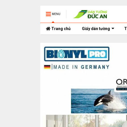
MENU
Trang chủ
Giấy dán tường
T