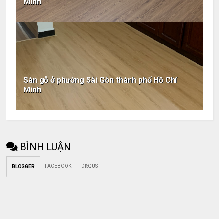
Minh
Sàn gỗ ở phường Sài Gòn thành phố Hồ Chí
Minh
BÌNH LUẬN
FACEBOOK
DISQUS
BLOGGER