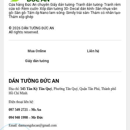
Cửa hàng Đức An chuyên Giấy dán tường- Tranh dán tường- Tranh rèm
cửa sổ- Rèm cuốn- Xốp dán tường 3D- Decal dán kính- Sàn nhựa vân
gỗ- Sàn gỗ- Tấm ốp Nano lam sóng- Simily trải sàn- Thảm cỏ nhân tạo-
Thảm xốp ghép
©
2026
DÁN TƯỜNG ĐỨC AN
All rights reserved.
Mua Online
Liên hệ
Giấy dán tường
DÁN TƯỜNG ĐỨC AN
Địa chỉ:
545 Tân Kỳ Tân Quý
, Phường Tân Quý, Quận Tân Phú, Thành phố
Hồ Chí Minh.
Điện thoại liên hệ:
097 549 2721 – Ms An
094 940 1998 – Mr Đức
Email: dantuongducan@gmail.com