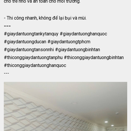
cho trẻ nhỏ và an toàn cho môi trường.
- Thi công nhanh, không để lại bụi và mùi.
---
#giaydantuongtankytanquy #giaydantuonghanquoc
#giaydantuongducan #giaydantuongtphcm
#giaydantuongtansonnhi #giaydantuongbinhtan
#thiconggiaydantuongtanphu #thiconggiaydantuongbinhtan
#thiconggiaydantuonghanquoc
---