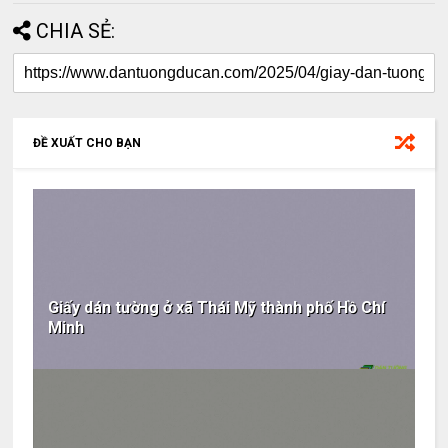
CHIA SẺ:
ĐỀ XUẤT CHO BẠN
Giấy dán tường ở xã Thái Mỹ thành phố Hồ Chí
Minh