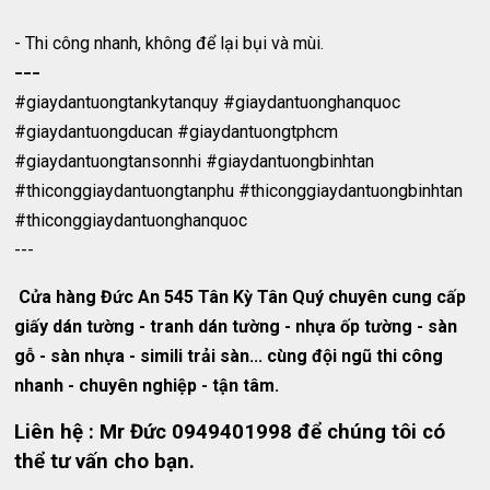
- Thi công nhanh, không để lại bụi và mùi.
---
#giaydantuongtankytanquy #giaydantuonghanquoc
#giaydantuongducan #giaydantuongtphcm
#giaydantuongtansonnhi #giaydantuongbinhtan
#thiconggiaydantuongtanphu #thiconggiaydantuongbinhtan
#thiconggiaydantuonghanquoc
---
Cửa hàng Đức An 545 Tân Kỳ Tân Quý chuyên cung cấp
giấy dán tường - tranh dán tường - nhựa ốp tường - sàn
gỗ - sàn nhựa - simili trải sàn... cùng đội ngũ thi công
nhanh - chuyên nghiệp - tận tâm.
Liên hệ : Mr Đức 0949401998 để chúng tôi có
thể tư vấn cho bạn.