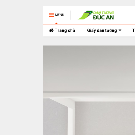
MENU
Trang chủ
Giấy dán tường
T