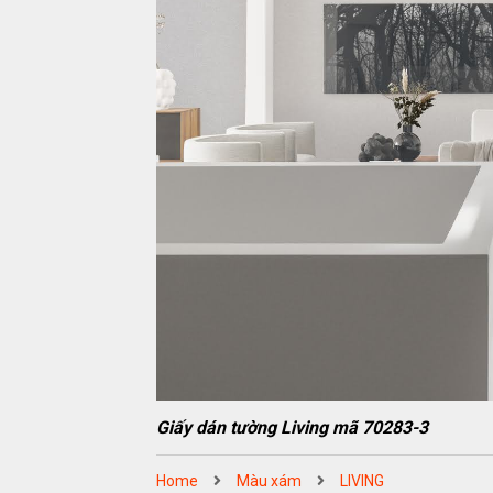
Giấy dán tường Living mã 70283-3
Home
Màu xám
LIVING