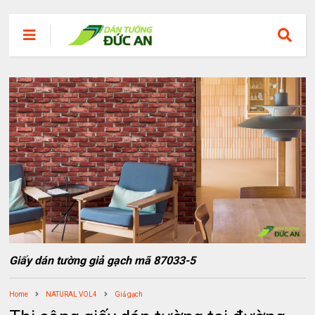
Giấy dán tường giả gạch mã 87033-5
Home
NATURAL VOL4
Giả gạch