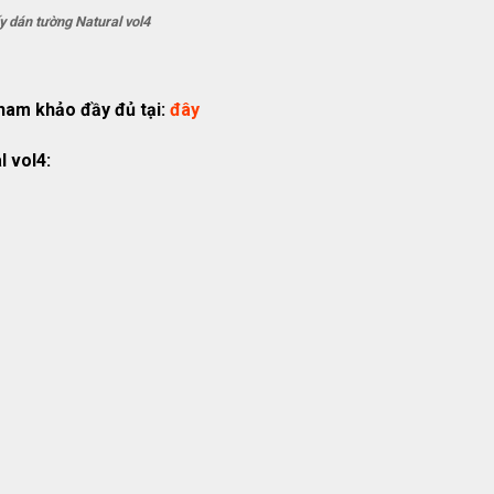
y dán tường Natural vol4
tham khảo đầy đủ tại:
đây
l vol4: