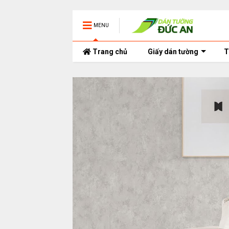
MENU
Trang chủ
Giấy dán tường
T