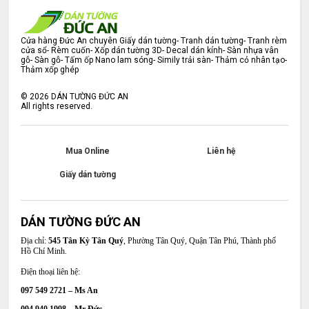
Cửa hàng Đức An chuyên Giấy dán tường- Tranh dán tường- Tranh rèm
cửa sổ- Rèm cuốn- Xốp dán tường 3D- Decal dán kính- Sàn nhựa vân
gỗ- Sàn gỗ- Tấm ốp Nano lam sóng- Simily trải sàn- Thảm cỏ nhân tạo-
Thảm xốp ghép
©
2026
DÁN TƯỜNG ĐỨC AN
All rights reserved.
Mua Online
Liên hệ
Giấy dán tường
DÁN TƯỜNG ĐỨC AN
Địa chỉ:
545 Tân Kỳ Tân Quý
, Phường Tân Quý, Quận Tân Phú, Thành phố
Hồ Chí Minh.
Điện thoại liên hệ:
097 549 2721 – Ms An
094 940 1998 – Mr Đức