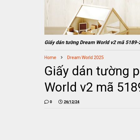
Giấy dán tường Dream World v2 mã 5189-
Home
Dream World 2025
Giấy dán tường 
World v2 mã 518
0
26/12/24