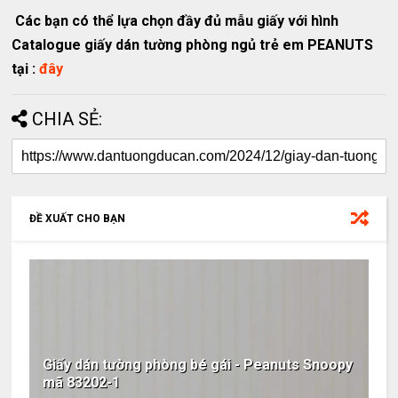
Các bạn có thể lựa chọn
đầy đủ mẫu giấy với hình
Catalogue giấy dán tường phòng ngủ trẻ em PEANUTS
tại :
đây
CHIA SẺ:
ĐỀ XUẤT CHO BẠN
Giấy dán tường phòng bé gái - Peanuts Snoopy
mã 83202-1