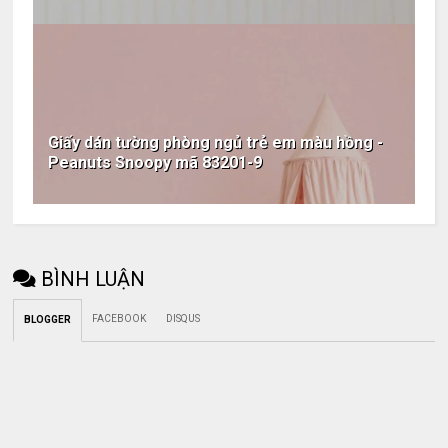
Giấy dán tường phòng ngủ trẻ em màu hồng -
Peanuts Snoopy mã 83201-9
BÌNH LUẬN
FACEBOOK
DISQUS
BLOGGER