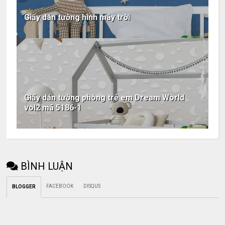
Giấy dán tường hình mây trời
Giấy dán tường phòng trẻ em Dream World
vol2 mã 5186-1
BÌNH LUẬN
FACEBOOK
DISQUS
BLOGGER