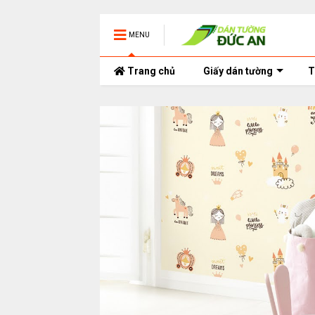
MENU
Trang chủ
Giấy dán tường
T