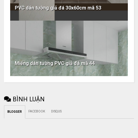
PVC dán tường giả đá 30x60cm mã 53
Miếng dán tường PVC giả đá mã 44
BÌNH LUẬN
FACEBOOK
DISQUS
BLOGGER