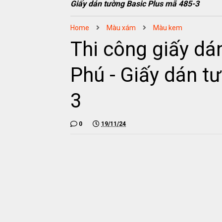
Giấy dán tường Basic Plus mã 485-3
Home
Màu xám
Màu kem
Thi công giấy dá
Phú - Giấy dán t
3
0
19/11/24