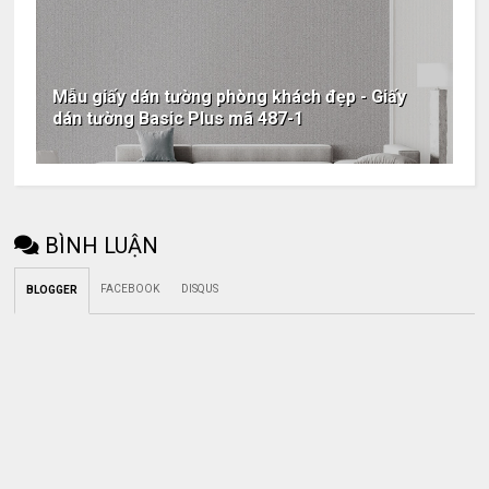
Mẫu giấy dán tường phòng khách đẹp - Giấy
dán tường Basic Plus mã 487-1
BÌNH LUẬN
FACEBOOK
DISQUS
BLOGGER