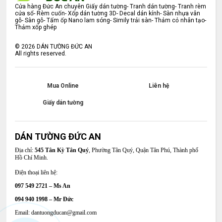
Cửa hàng Đức An chuyên Giấy dán tường- Tranh dán tường- Tranh rèm
cửa sổ- Rèm cuốn- Xốp dán tường 3D- Decal dán kính- Sàn nhựa vân
gỗ- Sàn gỗ- Tấm ốp Nano lam sóng- Simily trải sàn- Thảm cỏ nhân tạo-
Thảm xốp ghép
©
2026
DÁN TƯỜNG ĐỨC AN
All rights reserved.
Mua Online
Liên hệ
Giấy dán tường
DÁN TƯỜNG ĐỨC AN
Địa chỉ:
545 Tân Kỳ Tân Quý
, Phường Tân Quý, Quận Tân Phú, Thành phố
Hồ Chí Minh.
Điện thoại liên hệ:
097 549 2721 – Ms An
094 940 1998 – Mr Đức
Email: dantuongducan@gmail.com