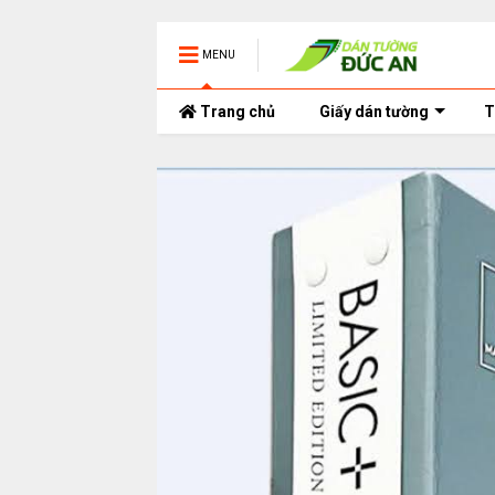
MENU
Trang chủ
Giấy dán tường
T