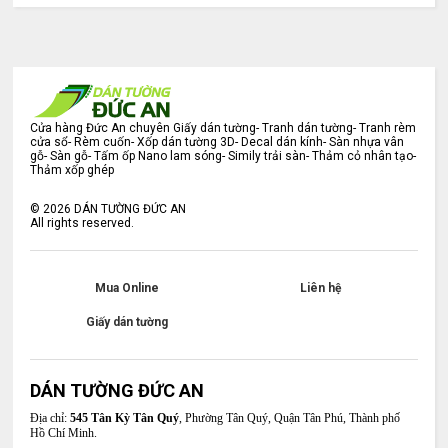
Cửa hàng Đức An chuyên Giấy dán tường- Tranh dán tường- Tranh rèm
cửa sổ- Rèm cuốn- Xốp dán tường 3D- Decal dán kính- Sàn nhựa vân
gỗ- Sàn gỗ- Tấm ốp Nano lam sóng- Simily trải sàn- Thảm cỏ nhân tạo-
Thảm xốp ghép
©
2026
DÁN TƯỜNG ĐỨC AN
All rights reserved.
Mua Online
Liên hệ
Giấy dán tường
DÁN TƯỜNG ĐỨC AN
Địa chỉ:
545 Tân Kỳ Tân Quý
, Phường Tân Quý, Quận Tân Phú, Thành phố
Hồ Chí Minh.