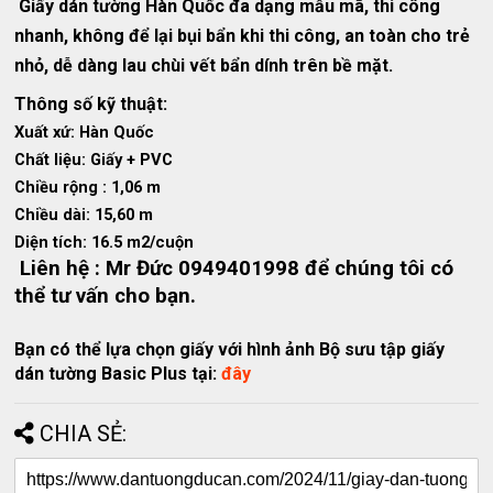
Giấy dán tường Hàn Quốc đa dạng mẫu mã, thi công
nhanh, không để lại bụi bẩn khi thi công, an toàn cho trẻ
nhỏ, dễ dàng lau chùi vết bẩn dính trên bề mặt.
Thông số kỹ thuật:
Xuất xứ: Hàn Quốc
Chất liệu: Giấy + PVC
Chiều rộng : 1,06 m
Chiều dài: 15,60 m
Diện tích: 16.5 m2/cuộn
Liên hệ : Mr Đức 0949401998 để chúng tôi có
thể tư vấn cho bạn.
Bạn có thể lựa chọn giấy với hình ảnh Bộ sưu tập giấy
dán tường Basic Plus tại:
đây
CHIA SẺ: