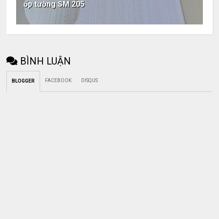
ốp tường SM 205
BÌNH LUẬN
FACEBOOK
DISQUS
BLOGGER