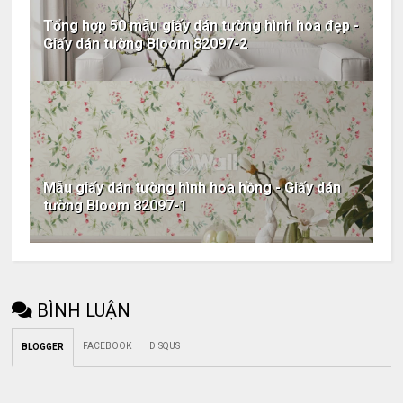
Tổng hợp 50 mẫu giấy dán tường hình hoa đẹp -
Giấy dán tường Bloom 82097-2
Mẫu giấy dán tường hình hoa hồng - Giấy dán
tường Bloom 82097-1
BÌNH LUẬN
FACEBOOK
DISQUS
BLOGGER