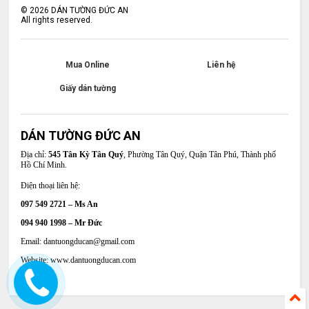
©
2026
DÁN TƯỜNG ĐỨC AN
All rights reserved.
Mua Online
Liên hệ
Giấy dán tường
DÁN TƯỜNG ĐỨC AN
Địa chỉ:
545 Tân Kỳ Tân Quý
, Phường Tân Quý, Quận Tân Phú, Thành phố
Hồ Chí Minh.
Điện thoại liên hệ:
097 549 2721 – Ms An
094 940 1998 – Mr Đức
Email: dantuongducan@gmail.com
Website: www.dantuongducan.com