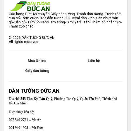
Cửa hàng Đức An chuyên Giấy dán tường- Tranh dán tường- Tranh rèm
cửa sổ- Rèm cuốn- Xốp dán tường 3D- Decal dán kính- Sàn nhựa vân
gỗ- Sàn gỗ- Tấm ốp Nano lam sóng- Simily trải sàn- Thảm cỏ nhân tạo-
Thảm xốp ghép
©
2026
DÁN TƯỜNG ĐỨC AN
All rights reserved.
Mua Online
Liên hệ
Giấy dán tường
DÁN TƯỜNG ĐỨC AN
Địa chỉ:
545 Tân Kỳ Tân Quý
, Phường Tân Quý, Quận Tân Phú, Thành phố
Hồ Chí Minh.
Điện thoại liên hệ:
097 549 2721 – Ms An
094 940 1998 – Mr Đức