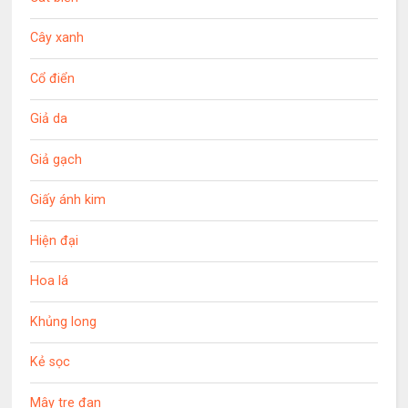
Cây xanh
Cổ điển
Giả da
Giả gạch
Giấy ánh kim
Hiện đại
Hoa lá
Khủng long
Kẻ sọc
Mây tre đan