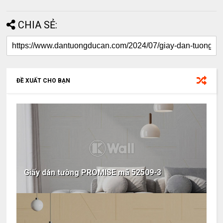
CHIA SẺ:
ĐỀ XUẤT CHO BẠN
Giấy dán tường PROMISE mã 52509-3