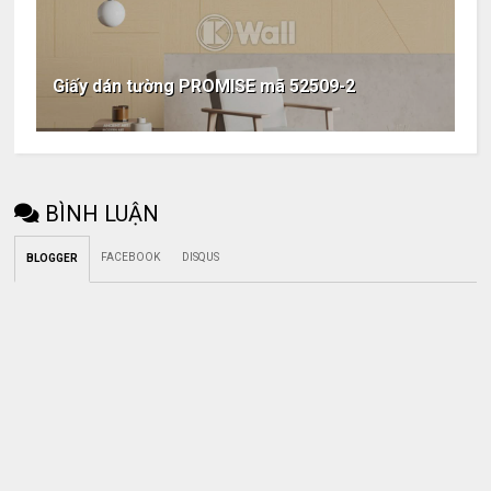
Giấy dán tường PROMISE mã 52509-2
BÌNH LUẬN
FACEBOOK
DISQUS
BLOGGER