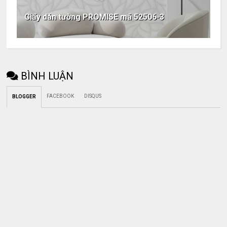
Giấy dán tường PROMISE mã 52506-3
BÌNH LUẬN
FACEBOOK
DISQUS
BLOGGER