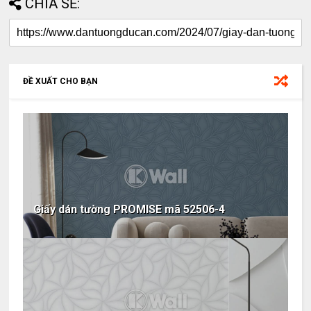
CHIA SẺ:
ĐỀ XUẤT CHO BẠN
Giấy dán tường PROMISE mã 52506-4