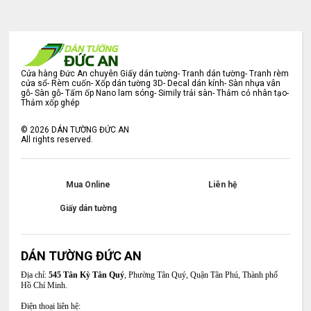
Cửa hàng Đức An chuyên Giấy dán tường- Tranh dán tường- Tranh rèm
cửa sổ- Rèm cuốn- Xốp dán tường 3D- Decal dán kính- Sàn nhựa vân
gỗ- Sàn gỗ- Tấm ốp Nano lam sóng- Simily trải sàn- Thảm cỏ nhân tạo-
Thảm xốp ghép
©
2026
DÁN TƯỜNG ĐỨC AN
All rights reserved.
Mua Online
Liên hệ
Giấy dán tường
DÁN TƯỜNG ĐỨC AN
Địa chỉ:
545 Tân Kỳ Tân Quý
, Phường Tân Quý, Quận Tân Phú, Thành phố
Hồ Chí Minh.
Điện thoại liên hệ: