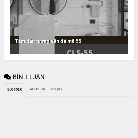
Tấm dán tường vân đá mã 55
BÌNH LUẬN
FACEBOOK
DISQUS
BLOGGER