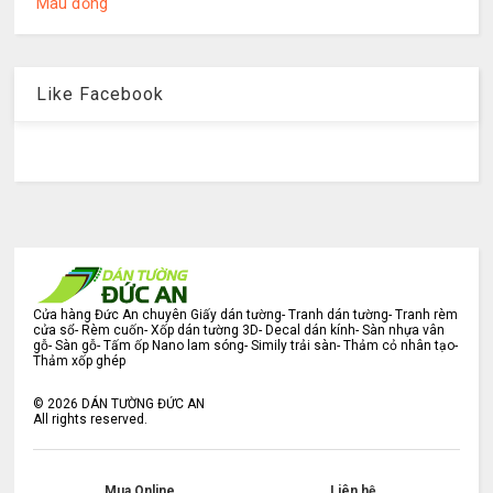
Màu đồng
Like Facebook
Cửa hàng Đức An chuyên Giấy dán tường- Tranh dán tường- Tranh rèm
cửa sổ- Rèm cuốn- Xốp dán tường 3D- Decal dán kính- Sàn nhựa vân
gỗ- Sàn gỗ- Tấm ốp Nano lam sóng- Simily trải sàn- Thảm cỏ nhân tạo-
Thảm xốp ghép
©
2026
DÁN TƯỜNG ĐỨC AN
All rights reserved.
Mua Online
Liên hệ