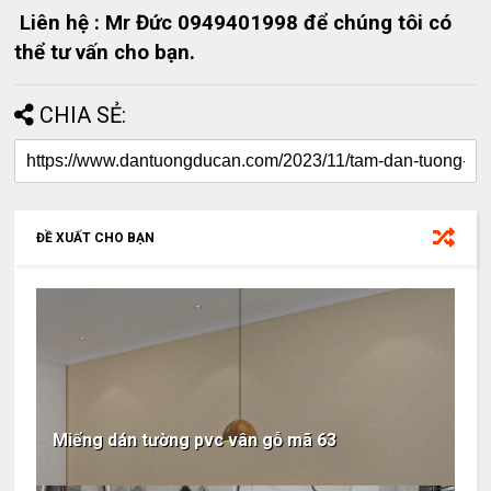
Liên hệ : Mr Đức 0949401998 để chúng tôi có
thể tư vấn cho bạn.
CHIA SẺ:
ĐỀ XUẤT CHO BẠN
Miếng dán tường pvc vân gỗ mã 63