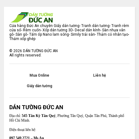
Cửa hàng Đức An chuyên Giấy dán tường- Tranh dán tường- Tranh rèm
cửa sổ- Rèm cuốn- Xốp dán tường 3D- Decal dán kính- Sàn nhựa vân
gỗ- Sàn gỗ- Tấm ốp Nano lam sóng- Simily trải sàn- Thảm cỏ nhân tạo-
Thảm xốp ghép
©
2026
DÁN TƯỜNG ĐỨC AN
All rights reserved.
Mua Online
Liên hệ
Giấy dán tường
DÁN TƯỜNG ĐỨC AN
Địa chỉ:
545 Tân Kỳ Tân Quý
, Phường Tân Quý, Quận Tân Phú, Thành phố
Hồ Chí Minh.
Điện thoại liên hệ:
097 549 2721 – Ms An