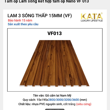
Tấm ốp Lam sóng kết hợp tấm ốp Nano VF 013