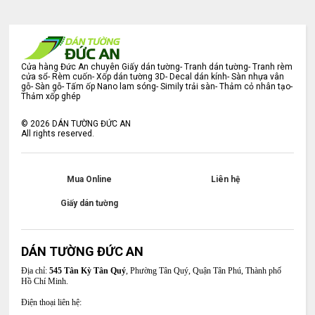
Cửa hàng Đức An chuyên Giấy dán tường- Tranh dán tường- Tranh rèm
cửa sổ- Rèm cuốn- Xốp dán tường 3D- Decal dán kính- Sàn nhựa vân
gỗ- Sàn gỗ- Tấm ốp Nano lam sóng- Simily trải sàn- Thảm cỏ nhân tạo-
Thảm xốp ghép
©
2026
DÁN TƯỜNG ĐỨC AN
All rights reserved.
Mua Online
Liên hệ
Giấy dán tường
DÁN TƯỜNG ĐỨC AN
Địa chỉ:
545 Tân Kỳ Tân Quý
, Phường Tân Quý, Quận Tân Phú, Thành phố
Hồ Chí Minh.
Điện thoại liên hệ: