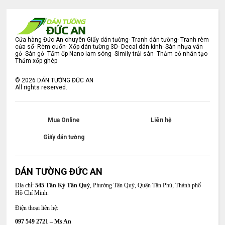
Cửa hàng Đức An chuyên Giấy dán tường- Tranh dán tường- Tranh rèm
cửa sổ- Rèm cuốn- Xốp dán tường 3D- Decal dán kính- Sàn nhựa vân
gỗ- Sàn gỗ- Tấm ốp Nano lam sóng- Simily trải sàn- Thảm cỏ nhân tạo-
Thảm xốp ghép
©
2026
DÁN TƯỜNG ĐỨC AN
All rights reserved.
Mua Online
Liên hệ
Giấy dán tường
DÁN TƯỜNG ĐỨC AN
Địa chỉ:
545 Tân Kỳ Tân Quý
, Phường Tân Quý, Quận Tân Phú, Thành phố
Hồ Chí Minh.
Điện thoại liên hệ:
097 549 2721 – Ms An