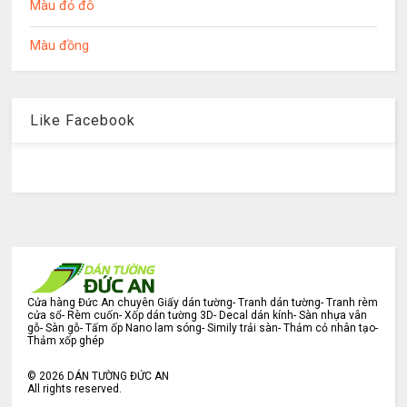
Màu đỏ đô
Màu đồng
Like Facebook
Cửa hàng Đức An chuyên Giấy dán tường- Tranh dán tường- Tranh rèm
cửa sổ- Rèm cuốn- Xốp dán tường 3D- Decal dán kính- Sàn nhựa vân
gỗ- Sàn gỗ- Tấm ốp Nano lam sóng- Simily trải sàn- Thảm cỏ nhân tạo-
Thảm xốp ghép
©
2026
DÁN TƯỜNG ĐỨC AN
All rights reserved.