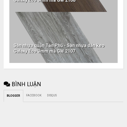
Galaxy Eco 3mm mã GW 2108
Sàn nhựa quận Tân Phú - Sàn nhựa dán keo
Galaxy Eco 3mm mã GW 2107
BÌNH LUẬN
FACEBOOK
DISQUS
BLOGGER