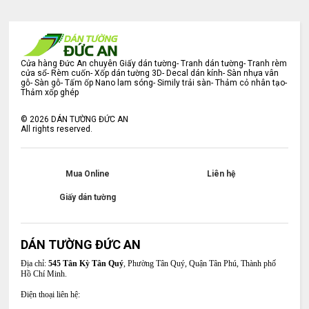
Cửa hàng Đức An chuyên Giấy dán tường- Tranh dán tường- Tranh rèm
cửa sổ- Rèm cuốn- Xốp dán tường 3D- Decal dán kính- Sàn nhựa vân
gỗ- Sàn gỗ- Tấm ốp Nano lam sóng- Simily trải sàn- Thảm cỏ nhân tạo-
Thảm xốp ghép
©
2026
DÁN TƯỜNG ĐỨC AN
All rights reserved.
Mua Online
Liên hệ
Giấy dán tường
DÁN TƯỜNG ĐỨC AN
Địa chỉ:
545 Tân Kỳ Tân Quý
, Phường Tân Quý, Quận Tân Phú, Thành phố
Hồ Chí Minh.
Điện thoại liên hệ: