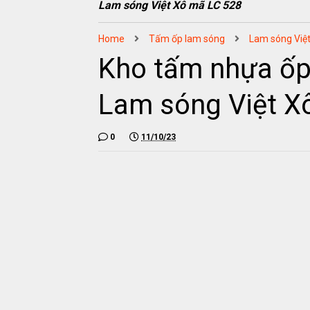
Lam sóng Việt Xô mã LC 528
Home
Tấm ốp lam sóng
Lam sóng Vi
Kho tấm nhựa ốp
Lam sóng Việt X
0
11/10/23