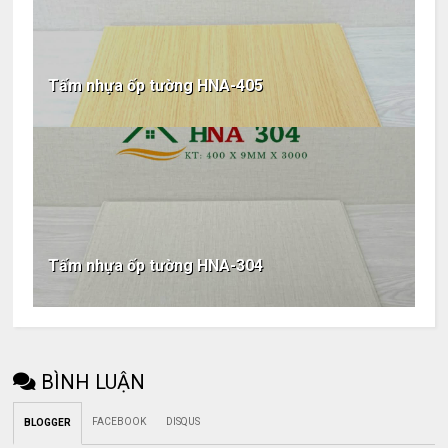
Tấm nhựa ốp tường HNA-405
Tấm nhựa ốp tường HNA-304
BÌNH LUẬN
FACEBOOK
DISQUS
BLOGGER