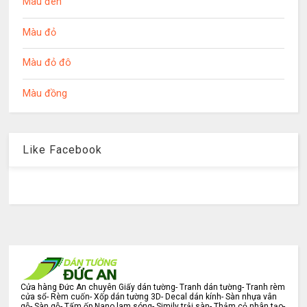
Màu đen
Màu đỏ
Màu đỏ đô
Màu đồng
Like Facebook
Cửa hàng Đức An chuyên Giấy dán tường- Tranh dán tường- Tranh rèm
cửa sổ- Rèm cuốn- Xốp dán tường 3D- Decal dán kính- Sàn nhựa vân
gỗ- Sàn gỗ- Tấm ốp Nano lam sóng- Simily trải sàn- Thảm cỏ nhân tạo-