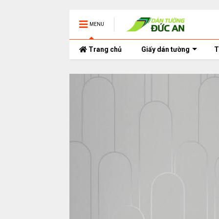
MENU
Trang chủ
Giấy dán tường
T