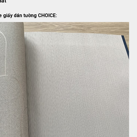
hất
ue giấy dán tường CHOICE: